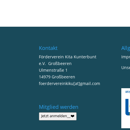
Kontakt
All
Förderverein Kita Kunterbunt
Imp
e.V. Großbeeren
Uns
Ulmenstraße 1
14979 Großbeeren
foerdervereinkiku[at]gmail.com
Mitglied werden
Jetzt anmelden__❤️