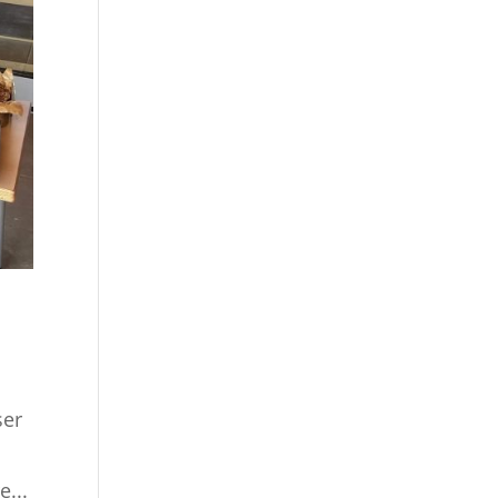
ser
e...