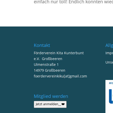
einfach nur toll! Endlich konnten wie
Kontakt
All
Förderverein Kita Kunterbunt
Imp
e.V. Großbeeren
Uns
Ulmenstraße 1
14979 Großbeeren
foerdervereinkiku[at]gmail.com
Mitglied werden
Jetzt anmelden__❤️